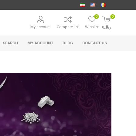
0
0
My account
Compare list
Wishlist
ریال0
SEARCH
MY ACCOUNT
BLOG
CONTACT US