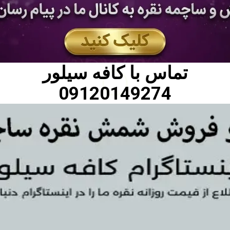
تماس با
کافه سیلور
09120149274